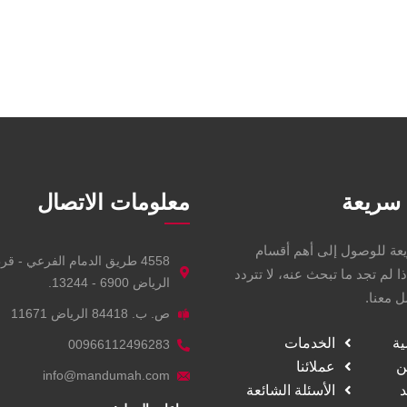
سريعة
معلومات الاتصال
عة للوصول إلى أهم أقسام
4558 طريق الدمام الفرعي - قر
ذا لم تجد ما تبحث عنه، لا تتردد
الرياض 6900 - 13244.
 معنا.
ص. ب. 84418 الرياض 11671
ية
الخدمات
00966112496283
ن
عملائنا
info@mandumah.com
د
الأسئلة الشائعة