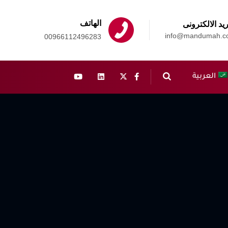
الهاتف
ريد الالكترونى
info@mandumah.c
00966112496283
العربية