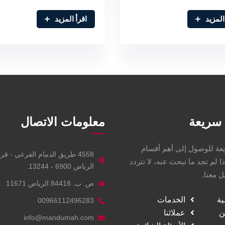
المزيد
اقرأ المزيد
سريعة
معلومات الاتصال
عة للوصول إلى أهم أقسام
4558 طريق الدمام الفرعي - قر
ذا لم تجد ما تبحث عنه، لا تتردد
الرياض 6900 - 13244.
 معنا.
ص. ب. 84418 الرياض 11671
ية
الخدمات
00966112496283
ن
عملائنا
info@mandumah.com