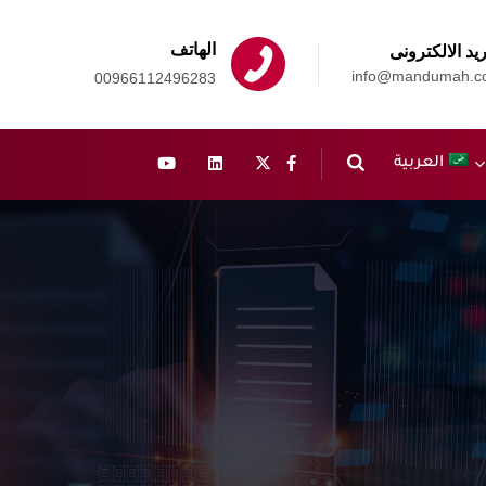
الهاتف
ريد الالكترونى
info@mandumah.c
00966112496283
العربية