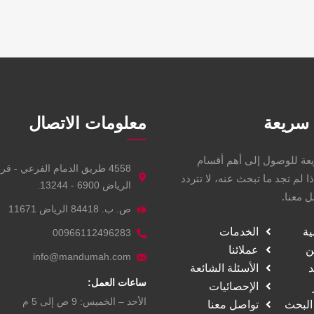
سريعة
معلومات الاتصال
عة للوصول إلى أهم أقسام
4558 طريق الدمام الفرعي - قر
ذا لم تجد ما تبحث عنه، لا تتردد
الرياض 6900 - 13244.
 معنا.
ص. ب. 84418 الرياض 11671
ية
الخدمات
00966112496283
ن
عملائنا
info@mandumah.com
د
الأسئلة الشائعة
ساعات العمل:
الإحصائيات
الأحد – الخميس: 9 ص إلى 5 م
لبحث
تواصل معنا