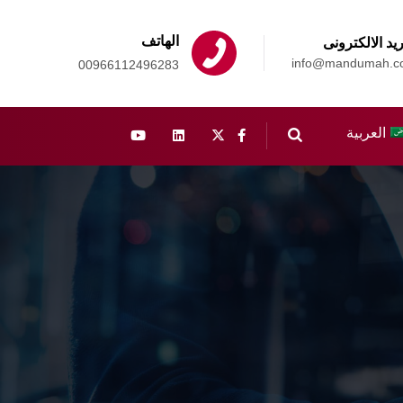
الهاتف
ريد الالكترونى
info@mandumah.c
00966112496283
العربية